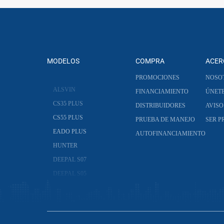
MODELOS
COMPRA
ACER
PROMOCIONES
NOSO
ALSVIN
FINANCIAMIENTO
ÚNET
CS35 PLUS
DISTRIBUIDORES
AVISO
CS55 PLUS
PRUEBA DE MANEJO
SER 
EADO PLUS
AUTOFINANCIAMIENTO
HUNTER
DEEPAL S07
DEEPAL S05
DEEPAL G318
CS75 PRO
CS95 PLUS